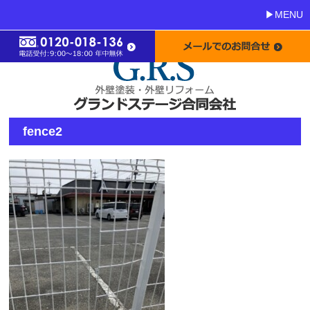
MENU
fence2